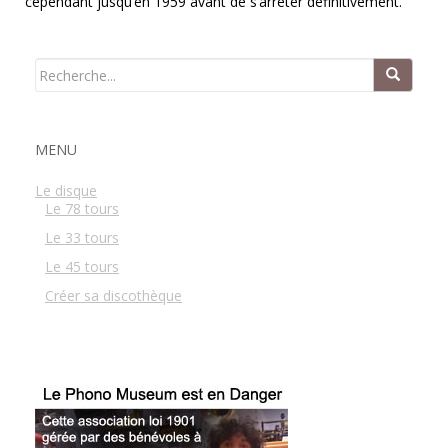
cependant jusqu’en 1959 avant de s’arrêter définitivement.
MENU
Le disque
Le 78 tours
Le 33 tours
Le 45 tours
Créer sa discothèque